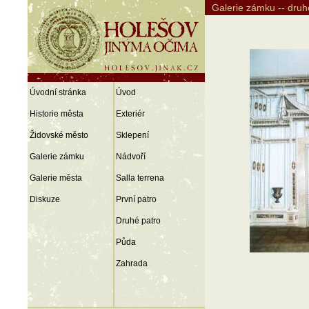
Galerie zámku -- druh
Úvodní stránka
Úvod
Historie města
Exteriér
Židovské město
Sklepení
Galerie zámku
Nádvoří
Galerie města
Salla terrena
Diskuze
První patro
Druhé patro
Půda
Zahrada