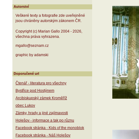
Autorství
Veškeré texty a fotografie zde uveřejněné
jsou chráněny autorským zákonem ČR.
Copyright (c) Marian Gallo 2004 - 2026,
všechna práva vyhrazena.
mgallo@seznam.cz
graphic by adamski
Doporučené url
Čtenář - literatura pro všechny
Bystřice pod Hostýnem
Arcibiskupský zámek Kroměříž
obec Lukov
Zámky, hrady a jiné zajímavosti
Holešov - informace a tak po různu
Facebook stránka - Kids of the monoblok
Facebook stránka - Náš Holešov