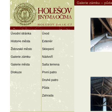
Galerie zámku -- půd
Úvodní stránka
Úvod
Historie města
Exteriér
Židovské město
Sklepení
Galerie zámku
Nádvoří
Galerie města
Salla terrena
Diskuze
První patro
Druhé patro
Půda
Zahrada