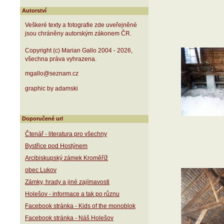
Autorství
Veškeré texty a fotografie zde uveřejněné
jsou chráněny autorským zákonem ČR.
Copyright (c) Marian Gallo 2004 - 2026,
všechna práva vyhrazena.
mgallo@seznam.cz
graphic by adamski
Doporučené url
Čtenář - literatura pro všechny
Bystřice pod Hostýnem
Arcibiskupský zámek Kroměříž
obec Lukov
Zámky, hrady a jiné zajímavosti
Holešov - informace a tak po různu
Facebook stránka - Kids of the monoblok
Facebook stránka - Náš Holešov