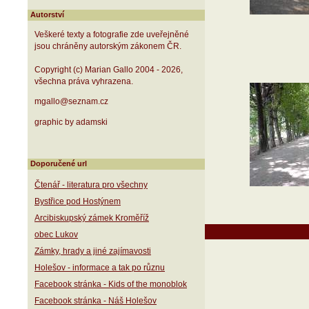
Autorství
Veškeré texty a fotografie zde uveřejněné
jsou chráněny autorským zákonem ČR.
Copyright (c) Marian Gallo 2004 - 2026,
všechna práva vyhrazena.
mgallo@seznam.cz
graphic by adamski
Doporučené url
Čtenář - literatura pro všechny
Bystřice pod Hostýnem
Arcibiskupský zámek Kroměříž
obec Lukov
Zámky, hrady a jiné zajímavosti
Holešov - informace a tak po různu
Facebook stránka - Kids of the monoblok
Facebook stránka - Náš Holešov