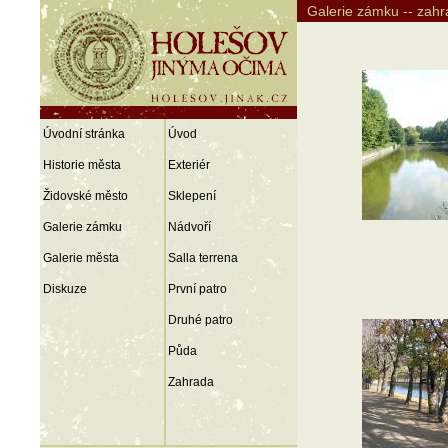
Galerie zámku -- zah
Úvodní stránka
Úvod
Historie města
Exteriér
Židovské město
Sklepení
Galerie zámku
Nádvoří
Galerie města
Salla terrena
Diskuze
První patro
Druhé patro
Půda
Zahrada