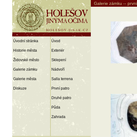
Galerie zámku -- první
Úvodní stránka
Úvod
Historie města
Exteriér
Židovské město
Sklepení
Galerie zámku
Nádvoří
Galerie města
Salla terrena
Diskuze
První patro
Druhé patro
Půda
Zahrada