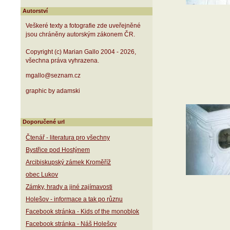
Autorství
Veškeré texty a fotografie zde uveřejněné
jsou chráněny autorským zákonem ČR.
Copyright (c) Marian Gallo 2004 - 2026,
všechna práva vyhrazena.
mgallo@seznam.cz
graphic by adamski
Doporučené url
Čtenář - literatura pro všechny
Bystřice pod Hostýnem
Arcibiskupský zámek Kroměříž
obec Lukov
Zámky, hrady a jiné zajímavosti
Holešov - informace a tak po různu
Facebook stránka - Kids of the monoblok
Facebook stránka - Náš Holešov