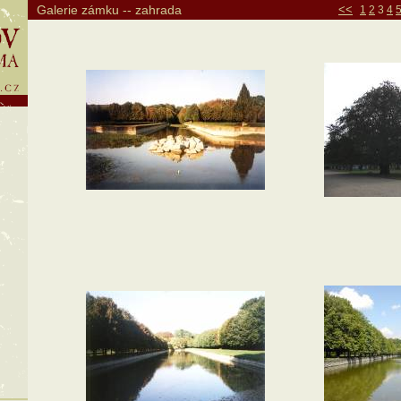
<<
Galerie zámku -- zahrada
1
2
3
4