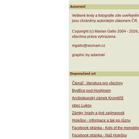
Autorství
Veškeré texty a fotografie zde uveřejně
jsou chráněny autorským zákonem ČR.
Copyright (c) Marian Gallo 2004 - 2026,
všechna práva vyhrazena.
mgallo@seznam.cz
graphic by adamski
Doporučené url
Čtenář - literatura pro všechny
Bystřice pod Hostýnem
Arcibiskupský zámek Kroměříž
obec Lukov
Zámky, hrady a jiné zajímavosti
Holešov - informace a tak po různu
Facebook stránka - Kids of the monoblo
Facebook stránka - Náš Holešov